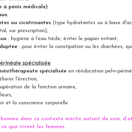
 à pénis médicale)
aux.
tes ou cicatrisantes
 (type hydratantes ou à base d'ac
al, sur prescription),
oux
 : hygiène à l’eau tiède, éviter le papier irritant,
adaptée
 : pour éviter la constipation ou les diarrhées, q
érinéale spécialisée
inésithérapeute spécialisée
 en rééducation pelvi-périné
iorer l'érection,
upération de la fonction urinaire,
leurs,
sir et la conscience corporelle.
 homme dans ce contexte mérite autant de soin, d’at
ce que vivent les femmes.