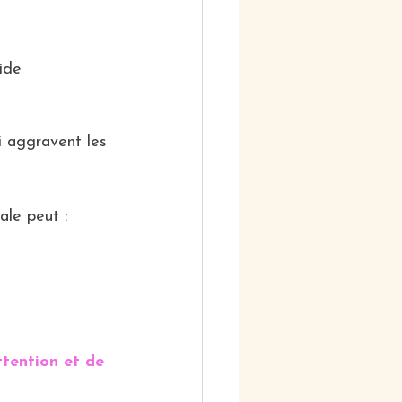
ide 
ui aggravent les 
ale peut :
tention et de 