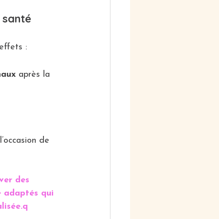
 santé 
effets :
naux
 après la 
l’occasion de 
uver des 
e adaptés qui 
lisée.q