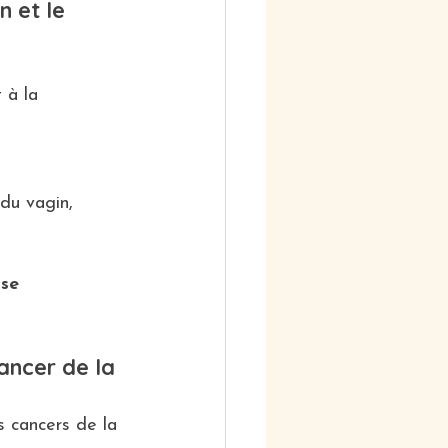
 et le 
 à la 
 du vagin,
 
se 
ancer de la 
s cancers de la 