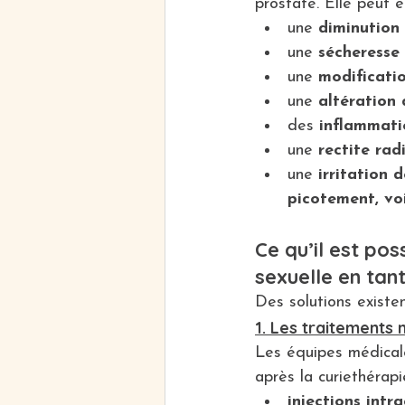
prostate. Elle peut e
une 
diminution 
une 
sécheresse 
une 
modificati
une 
altération 
des 
inflammati
une 
rectite rad
une 
irritation 
picotement, voi
Ce qu’il est po
sexuelle en ta
Des solutions existen
1. Les traitements
Les équipes médicale
après la curiethérapi
injections intr