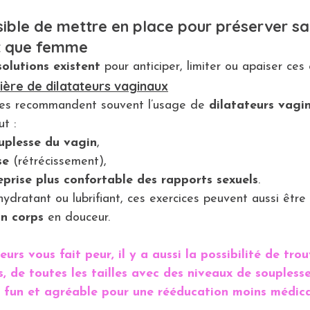
ssible de mettre en place pour préserver sa
nt que femme
solutions existent
 pour anticiper, limiter ou apaiser ces 
ulière de dilatateurs vaginaux
es recommandent souvent l’usage de 
dilatateurs vagi
ut :
ouplesse du vagin
,
se
 (rétrécissement),
eprise plus confortable des rapports sexuels
.
hydratant ou lubrifiant, ces exercices peuvent aussi être 
on corps
 en douceur.
teurs vous fait peur, il y a aussi la possibilité de tro
es, de toutes les tailles avec des niveaux de soupless
 fun et agréable pour une rééducation moins médica