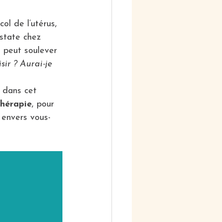
l de l’utérus, 
state chez 
e peut soulever 
sir ? Aurai-je 
 dans cet 
thérapie
, pour 
 envers vous-