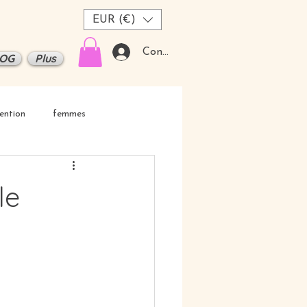
EUR (€)
Connexion
OG
Plus
ention
femmes
le
n