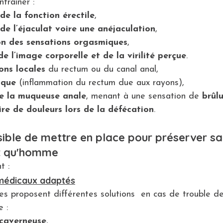
ntraîner :
de la fonction érectile
,
de l’éjaculat voire une anéjaculation
,
on des sensations orgasmiques
,
de l’image corporelle et de la virilité perçue
.
ons locales
 du rectum ou du canal anal,
ique
 (inflammation du rectum due aux rayons),
de la muqueuse anale
, menant à une sensation de 
brûlu
re de douleurs lors de la défécation
.
ssible de mettre en place pour préserver sa
nt qu'homme
t : 
 médicaux adaptés
s proposent différentes solutions  en cas de trouble de 
e :
acaverneuse
,