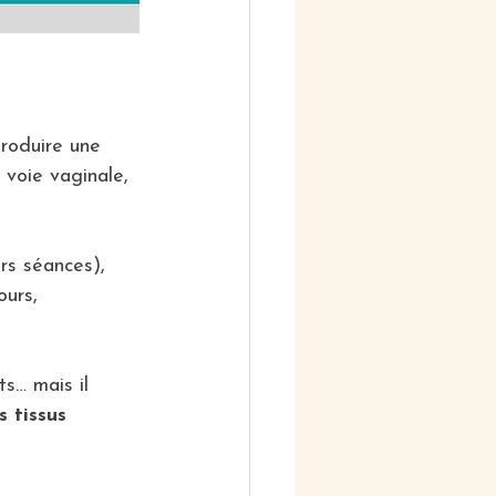
troduire une 
 voie vaginale, 
rs séances),
ours, 
ts… mais il 
s tissus 