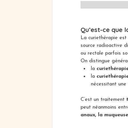
Qu’est-ce que l
La curiethérapie est
source radioactive d
ou rectale parfois so
On distingue généra
la 
curiethérapi
la 
curiethérapi
nécessitant une 
C’est un traitement 
peut néanmoins entra
anaux, la muqueuse, 