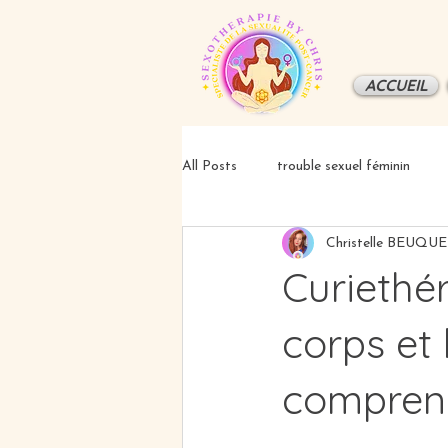
ACCUEIL
All Posts
trouble sexuel féminin
Christelle BEUQU
éducation/information
Curiethér
corps et 
comprend