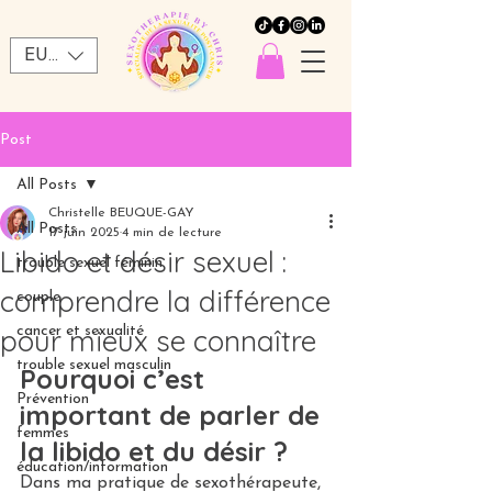
EUR (€)
Post
All Posts
Christelle BEUQUE-GAY
All Posts
17 juin 2025
4 min de lecture
Libido et désir sexuel :
trouble sexuel féminin
comprendre la différence
couple
pour mieux se connaître
cancer et sexualité
trouble sexuel masculin
Pourquoi c’est 
Prévention
important de parler de 
femmes
la libido et du désir ?
éducation/information
Dans ma pratique de sexothérapeute, 