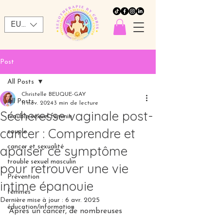
EUR (€)
Post
All Posts
Christelle BEUQUE-GAY
All Posts
11 nov. 2024
3 min de lecture
Sécheresse vaginale post-
trouble sexuel féminin
cancer : Comprendre et
couple
apaiser ce symptôme
cancer et sexualité
trouble sexuel masculin
pour retrouver une vie
Prévention
intime épanouie
femmes
Dernière mise à jour :
6 avr. 2025
éducation/information
Après un cancer, de nombreuses 