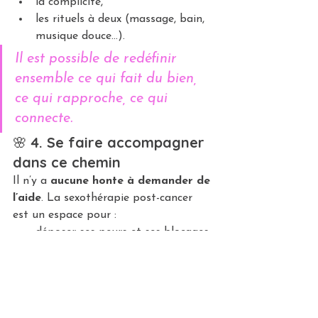
la complicité,
les rituels à deux (massage, bain, 
musique douce…).
Il est possible de redéfinir 
ensemble ce qui fait du bien, 
ce qui rapproche, ce qui 
connecte.
🌸 
4. Se faire accompagner 
dans ce chemin
Il n’y a 
aucune honte à demander de 
l’aide
. La sexothérapie post-cancer 
est un espace pour :
déposer ses peurs et ses blocages,
redécouvrir sa sensualité,
se reconnecter à son désir et à 
son pouvoir personnel.
Un accompagnement bienveillant 
peut ouvrir des portes insoupçonnées 