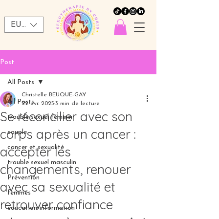
EUR (€)
Post
All Posts
Christelle BEUQUE-GAY
All Posts
22 avr. 2025
3 min de lecture
Se réconcilier avec son
trouble sexuel féminin
corps après un cancer :
couple
accepter les
cancer et sexualité
trouble sexuel masculin
changements, renouer
Prévention
avec sa sexualité et
femmes
retrouver confiance
éducation/information