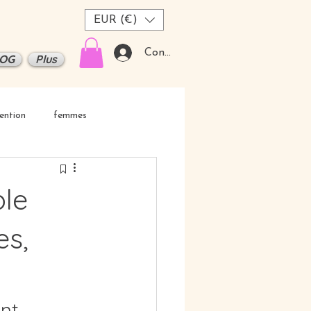
EUR (€)
Connexion
OG
Plus
ention
femmes
ple
es,
nt 