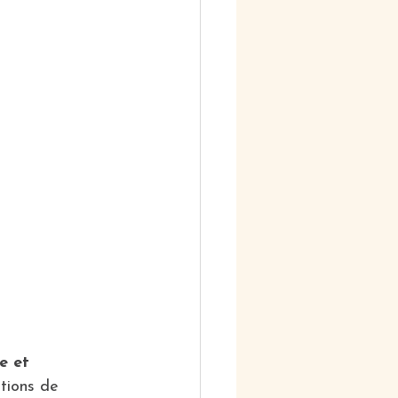
e et 
tions de 