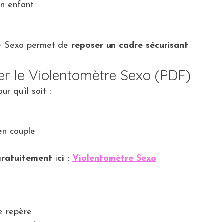
un enfant
e Sexo permet de 
reposer un cadre sécurisant
er le Violentomètre Sexo (PDF)
ur qu’il soit :
 en couple
ratuitement ici : 
Violentomètre Sexo
e repère