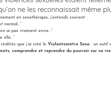
qu’on ne les reconnaissait même pl
ment en sexothérapie, j’entends souvent :
est normal…” 
’en ai pas vraiment envie…”
ur elle…”
réalités que j’ai créé le 
Violentomètre Sexo
 : un outil 
mots, comprendre et reprendre du pouvoir sur sa vie