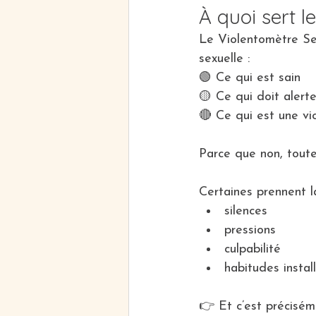
À quoi sert l
Le Violentomètre S
sexuelle :
🟢 Ce qui est sain
🟡 Ce qui doit alerte
🔴 Ce qui est une vi
Parce que non, toute
Certaines prennent l
silences
pressions
culpabilité
habitudes instal
👉 Et c’est préciséme