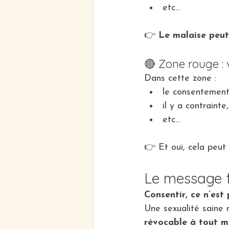
etc...
👉 
Le malaise peut 
🔴 Zone rouge : 
Dans cette zone :
le consentement
il y a contrainte
etc...
👉 Et oui, cela peut 
Le message f
Consentir, ce n’est 
Une sexualité saine 
révocable à tout 