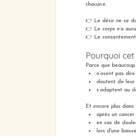
chacun·e.
👉 Le désir ne se do
👉 Le corps n’a auc
👉 Le consentement 
Pourquoi cet 
Parce que beaucoup 
n’osent pas dire
doutent de leur 
s’adaptent au d
Et encore plus dans 
après un cancer
en cas de doule
lors d'une baiss