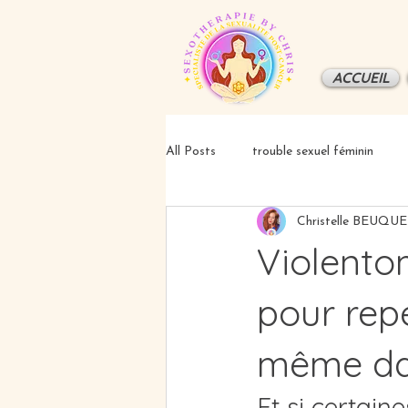
ACCUEIL
All Posts
trouble sexuel féminin
Christelle BEUQU
éducation/information
Violentom
pour repé
même dan
Et si certain