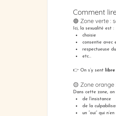
Comment lire
🟢 Zone verte : s
Ici, la sexualité est :
choisie
consentie avec 
respectueuse du
etc...
👉 On s’y sent
 libre
🟡 Zone orange :
Dans cette zone, on 
de l’insistance
de la culpabilisa
un “oui” qui n’e