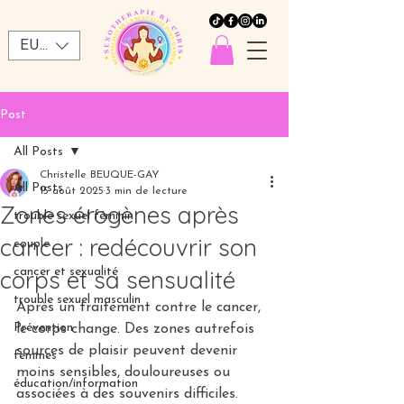
EUR (€)
Post
All Posts
Christelle BEUQUE-GAY
All Posts
15 août 2025
3 min de lecture
Zones érogènes après
trouble sexuel féminin
cancer : redécouvrir son
couple
corps et sa sensualité
cancer et sexualité
trouble sexuel masculin
Après un traitement contre le cancer, 
Prévention
le corps change. Des zones autrefois 
sources de plaisir peuvent devenir 
femmes
moins sensibles, douloureuses ou 
éducation/information
associées à des souvenirs difficiles. 