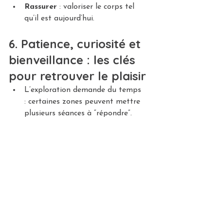
Rassurer
 : valoriser le corps tel 
qu’il est aujourd’hui.
6. Patience, curiosité et 
bienveillance : les clés 
pour retrouver le plaisir
L’exploration demande du temps 
: certaines zones peuvent mettre 
plusieurs séances à “répondre”.
Les sensations peuvent varier 
selon l’humeur, la fatigue, le 
stress.
L’objectif n’est pas la 
performance, mais la connexion 
et le plaisir.
Conclusion : élargir la 