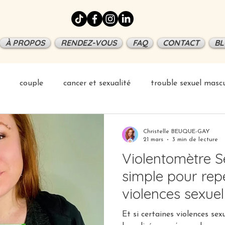
À PROPOS
RENDEZ-VOUS
FAQ
CONTACT
BL
couple
cancer et sexualité
trouble sexuel mascu
ation
Christelle BEUQUE-GAY
21 mars
3 min de lecture
Violentomètre Se
simple pour repé
violences sexue
le couple
Et si certaines violences sex