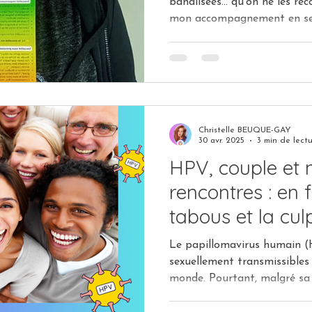
banalisées… qu’on ne les re
mon accompagnement en sex
souvent : “Je ne sais pas si c’est no
mais je n’en ai pas vraiment 
pour elle…” C’est à partir de 
Violentomètre Sexo : un outi
des mots, comprendre et rep
intime.
Christelle BEUQUE-GAY
30 avr. 2025
3 min de lect
HPV, couple et 
rencontres : en f
tabous et la culp
Le papillomavirus humain (H
sexuellement transmissibles 
monde. Pourtant, malgré sa 
entouré de tabous, et souv
dans les relations amoureuses. De nombreuses f