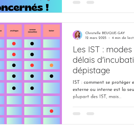
vivent l'annonce d'un HPV 
peur du jugement, honte, sen
crainte d'être perçue comme i
est tout autre...
Christelle BEUQUE-GAY
12 mars 2025
4 min de lect
Les IST : modes
délais d'incubat
dépistage
IST : comment se protéger efficaceme
externe ou interne est la se
plupart des IST, mais...