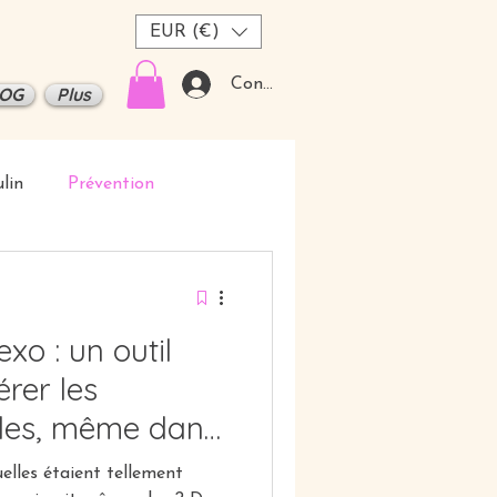
EUR (€)
Connexion
OG
Plus
lin
Prévention
xo : un outil
rer les
lles, même dans
uelles étaient tellement