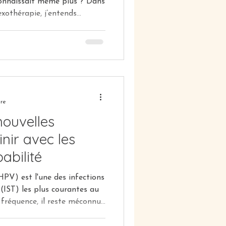
connaissait même plus ? Dans
othérapie, j’entends
rmal…” Je dis oui…
envie…”“Je fais pour lui /
ces réalités que j’ai créé le
l visuel pour aider à mettre
rendre du pouvoir sur sa vie
ure
nouvelles
inir avec les
abilité
PV) est l'une des infections
(IST) les plus courantes au
fréquence, il reste méconnu,
ent mal compris, notamment
emmes