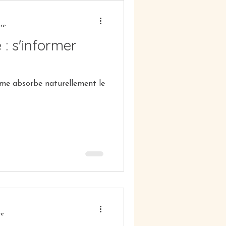
ure
 : s'informer
sme absorbe naturellement le
re