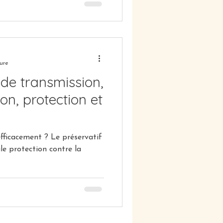
comme un choc émotionnel :
timent d'être "sale" ou
nfidèle. Pourtant, la réalité
ure
 de transmission,
ion, protection et
nt ? Le préservatif
ule protection contre la