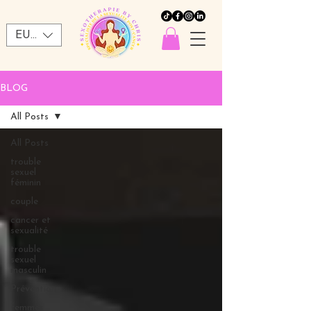
EUR (€)
BLOG
All Posts
All Posts
trouble
sexuel
féminin
couple
cancer et
sexualité
trouble
sexuel
masculin
Prévention
femmes