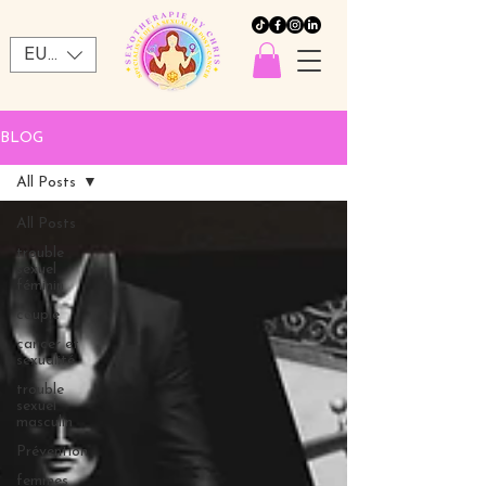
EUR (€)
BLOG
All Posts
All Posts
trouble
sexuel
féminin
couple
cancer et
sexualité
trouble
sexuel
masculin
Prévention
femmes