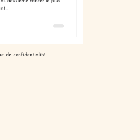
al, deuxième cancer le plus
t...
ue de confidentialité