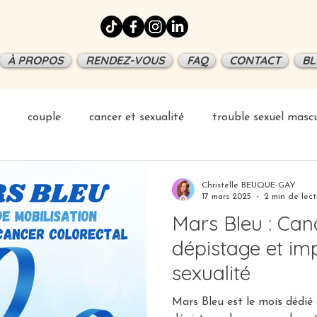
À PROPOS
RENDEZ-VOUS
FAQ
CONTACT
BL
couple
cancer et sexualité
trouble sexuel mascu
ation
Christelle BEUQUE-GAY
17 mars 2025
2 min de lect
Mars Bleu : Canc
dépistage et imp
sexualité
Mars Bleu est le mois dédié 