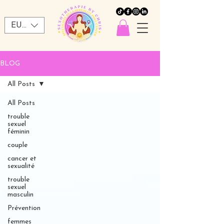
EUR (€)
BLOG
All Posts
All Posts
trouble
sexuel
féminin
couple
cancer et
sexualité
trouble
sexuel
masculin
Prévention
femmes