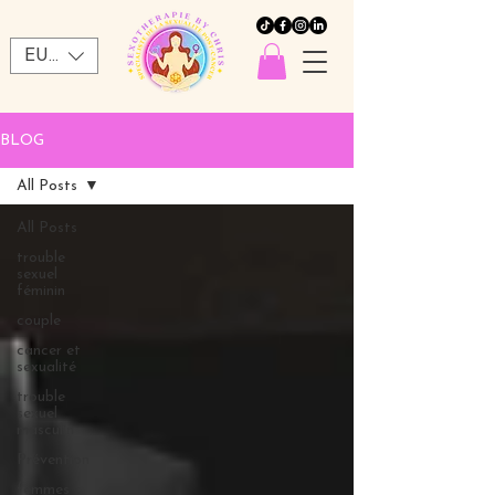
EUR (€)
BLOG
All Posts
All Posts
trouble
sexuel
féminin
couple
cancer et
sexualité
trouble
sexuel
masculin
Prévention
femmes