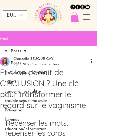
EUR (€)
Post
All Posts
Christelle BEUQUE-GAY
All Posts
5 juil. 2025
3 min de lecture
Et si on parlait de
trouble sexuel féminin
CIRCLUSION ? Une clé
couple
pour transformer le
cancer et sexualité
trouble sexuel masculin
regard sur le vaginisme
Prévention
femmes
Repenser les mots, 
éducation/information
repenser les corps