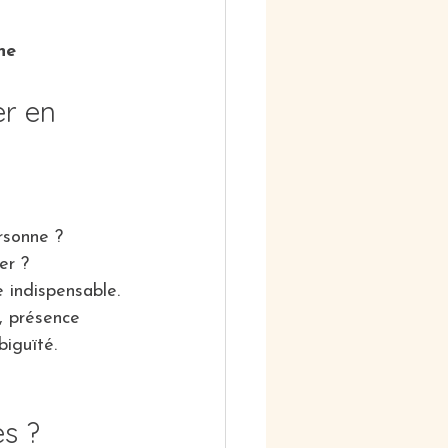
ne
r en 
rsonne ?
er ?
 indispensable. 
, présence 
biguïté.
es ?