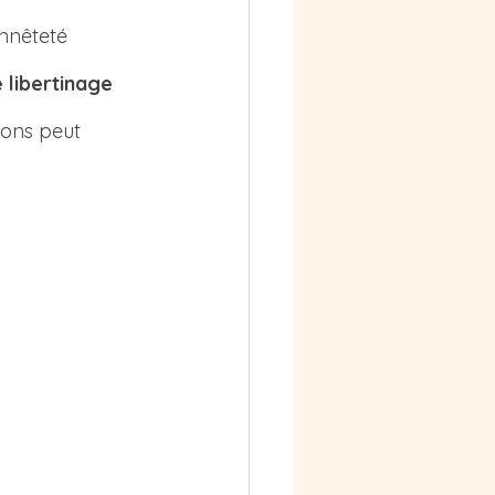
nnêteté 
e libertinage 
sons peut 