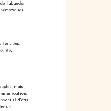
de l'abandon, 
s thématiques 
e tensions.
urité, 
uples, mais il 
mmunication, 
essentiel d'être 
er un 