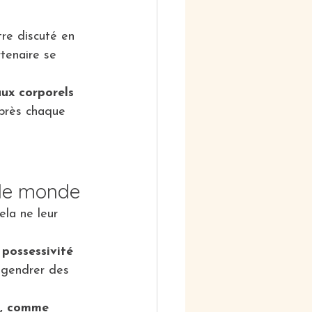
tre discuté en 
tenaire se 
aux corporels 
après chaque 
t le monde
ela ne leur 
possessivité 
engendrer des 
s, comme 