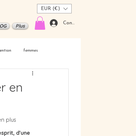
EUR (€)
Connexion
OG
Plus
ention
femmes
er en
en plus 
esprit, d'une 