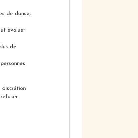
es de danse, 
eut évoluer 
plus de 
 personnes 
a discrétion 
refuser 