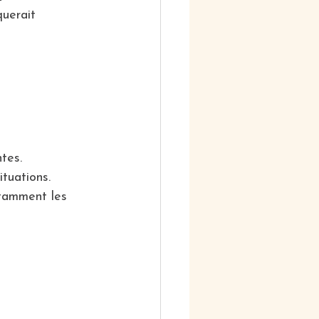
querait 
ntes.
ituations.
stamment les 
 