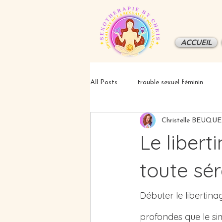
ACCUEIL
All Posts
trouble sexuel féminin
Christelle BEUQU
éducation/information
Le libert
toute sér
Débuter le libertinag
profondes que le simp