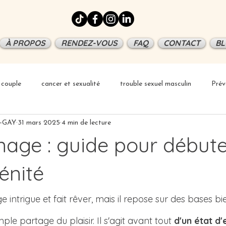
À PROPOS
RENDEZ-VOUS
FAQ
CONTACT
BL
couple
cancer et sexualité
trouble sexuel masculin
Prév
E-GAY
31 mars 2025
4 min de lecture
inage : guide pour début
énité
e intrigue et fait rêver, mais il repose sur des bases bi
le partage du plaisir. Il s'agit avant tout 
d'un état d'