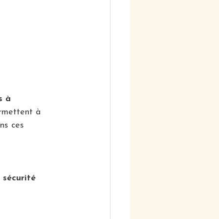
s à 
rmettent à 
ns ces 
 sécurité